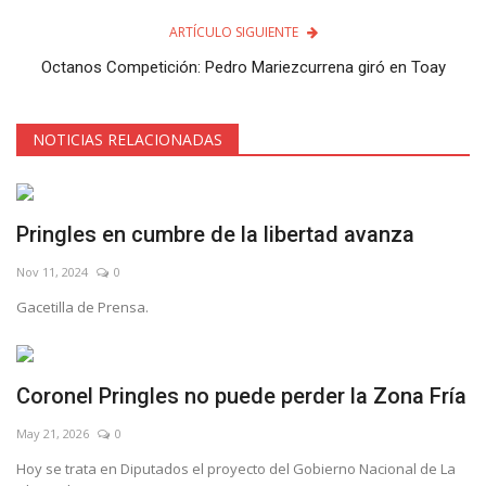
ARTÍCULO SIGUIENTE
Octanos Competición: Pedro Mariezcurrena giró en Toay
NOTICIAS RELACIONADAS
Pringles en cumbre de la libertad avanza
Nov 11, 2024
0
Gacetilla de Prensa.
Coronel Pringles no puede perder la Zona Fría
May 21, 2026
0
Hoy se trata en Diputados el proyecto del Gobierno Nacional de La