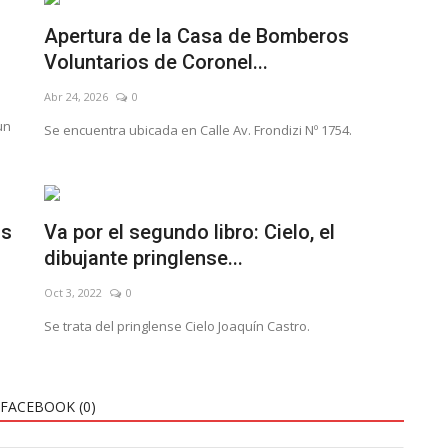
Apertura de la Casa de Bomberos
Voluntarios de Coronel...
Abr 24, 2026
0
un
Se encuentra ubicada en Calle Av. Frondizi Nº 1754.
os
Va por el segundo libro: Cielo, el
dibujante pringlense...
Oct 3, 2022
0
Se trata del pringlense Cielo Joaquín Castro.
FACEBOOK (
0
)