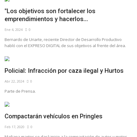
"Los objetivos son fortalecer los
emprendimientos y hacerlos...
Ene 4, 2024
0
Bernardo de Uriarte, reciente Director de Desarrollo Productivo
habló con el EXPRESO DIGITAL de sus objetivos al frente del área.
Policial: Infracción por caza ilegal y Hurtos
Abr 22, 2024
0
Parte de Prensa.
Compactarán vehículos en Pringles
Feb 17, 2020
0
Mañana martes se dará inicio a la compactación de autos y motos