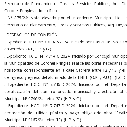
Secretario de Planeamiento, Obras y Servicios Públicos, Arq. Dieg
Coronel Pringles e Indio Rico.
. N° 875/24: Nota elevada por el Intendente Municipal, Lic. L
Secretario de Planeamiento, Obras y Servicios Públicos, Arq. Diego P
. DESPACHOS DE COMISIÓN
. Expediente HCD. Nº 7.709-P-2024. Iniciado por Particular. Nota sol
en veredas. (A.L, S.P. y G.).
. Expediente H.C.D. Nº 7.714-C-2024. Iniciado por Concejal Municipa
la Municipalidad de Coronel Pringles realice las obras necesarias 
horizontal correspondiente en la calle Cabrera entre 12 y 13, y e
de ingreso y egreso del alumnado de la ENET. (O.P. y P.U.) - (E.C.D. 
. Expediente HCD. Nº 7.746-D-2024. Iniciado por el Departa
desafectación del dominio privado municipal y afectación al d
Municipal Nº 0746/24 Letra “S”). (H.P. y C.).
. Expediente HCD. Nº 7.747-D-2024. Iniciado por el Departa
declaración de utilidad pública y pago obligatorio obra “Real
Municipal Nº 0167/24 Letra “L”). (H.P. y C.).
. Expediente HCD. Nº 7.757-I-2024. Iniciado por el Interbloque Fr