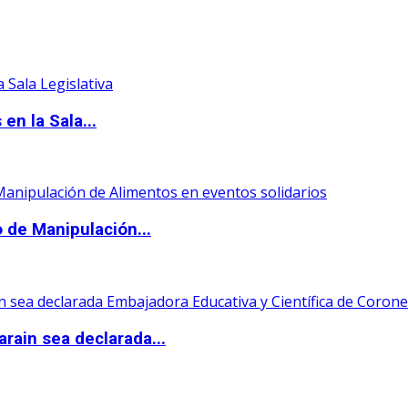
en la Sala...
o de Manipulación...
rain sea declarada...