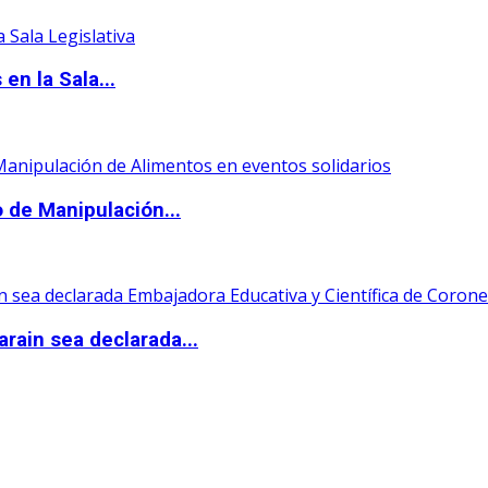
en la Sala...
o de Manipulación...
rain sea declarada...