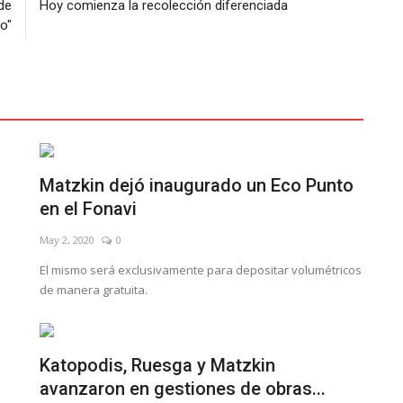
de
Hoy comienza la recolección diferenciada
o"
Matzkin dejó inaugurado un Eco Punto
en el Fonavi
May 2, 2020
0
El mismo será exclusivamente para depositar volumétricos
de manera gratuita.
Katopodis, Ruesga y Matzkin
avanzaron en gestiones de obras...