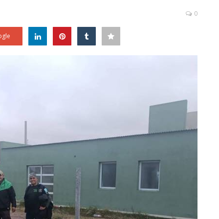
0
gle